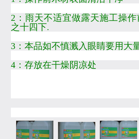
2
：雨天不适宜做露天施工操作
之十四
下
.
3
：本品如不慎溅入眼睛要用大
4
：存放在干燥阴凉处